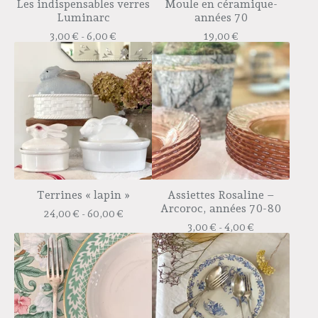
Les indispensables verres
Moule en céramique-
Luminarc
années 70
3,00
€
- 6,00
€
19,00
€
Terrines « lapin »
Assiettes Rosaline –
Arcoroc, années 70-80
24,00
€
- 60,00
€
3,00
€
- 4,00
€