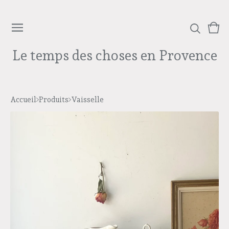
Voi
0
le
arti
Le temps des choses en Provence
pan
Accueil
Produits
Vaisselle