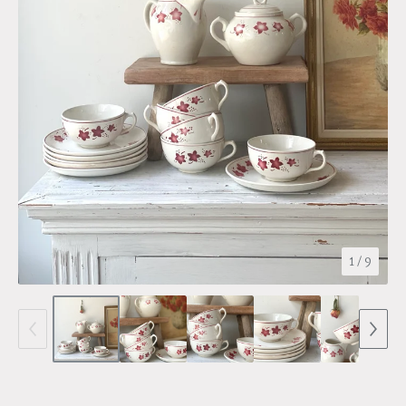
1
/ 9