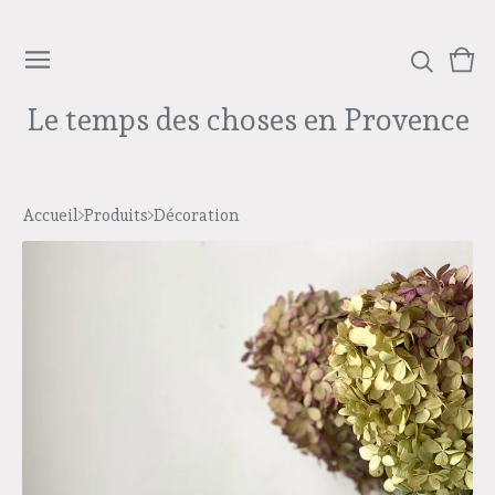
Voi
0
le
arti
Le temps des choses en Provence
pan
Accueil
Produits
Décoration