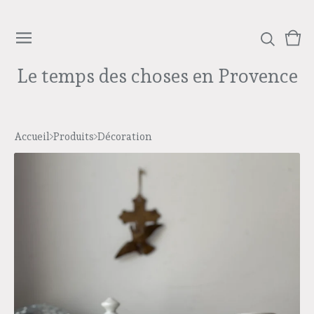
Voi
0
le
arti
Le temps des choses en Provence
pan
Accueil
Produits
Décoration