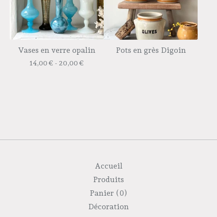
Vases en verre opalin
Pots en grès Digoin
14,00
€
- 20,00
€
Accueil
Produits
Panier (
0
)
Décoration