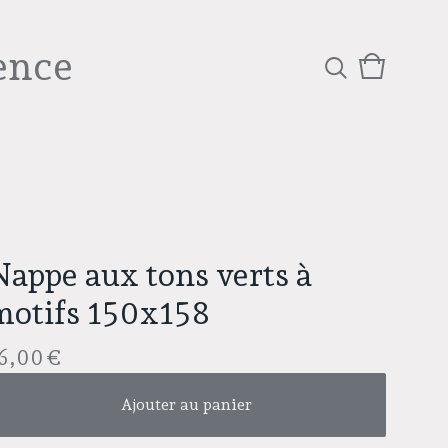
ence
Voir
0
le
articles
panier
Nappe aux tons verts à
motifs 150x158
6,00
€
Ajouter au panier