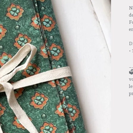
N
d
F
e
D
•
_
🗳
v
l
p