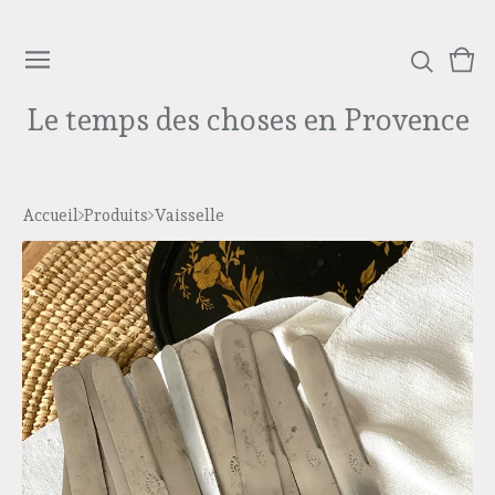
Voi
0
le
arti
Le temps des choses en Provence
pan
Accueil
Produits
Vaisselle