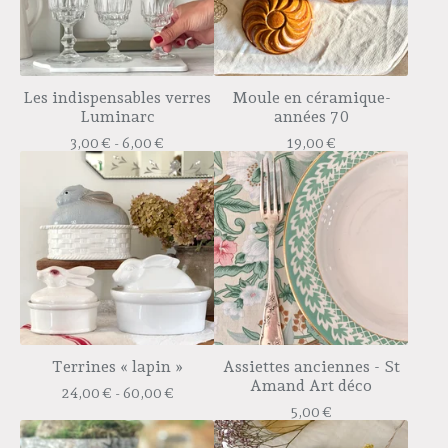
Les indispensables verres
Moule en céramique-
Luminarc
années 70
3,00
€
- 6,00
€
19,00
€
Terrines « lapin »
Assiettes anciennes - St
Amand Art déco
24,00
€
- 60,00
€
5,00
€