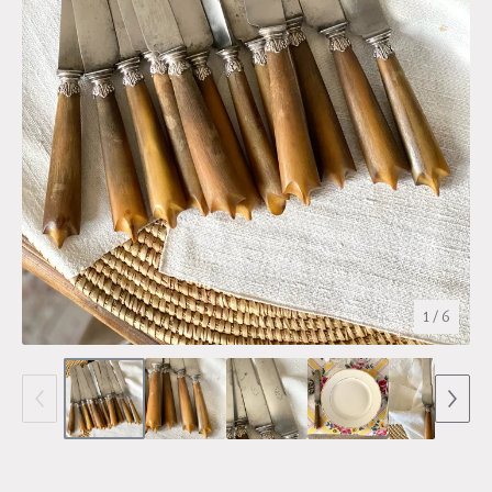
1
/ 6