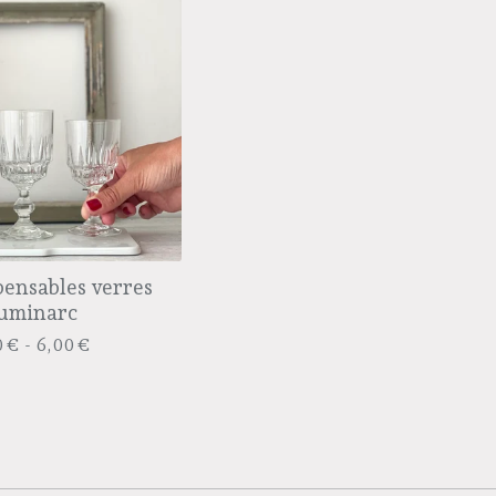
pensables verres
uminarc
0
€
- 6,00
€