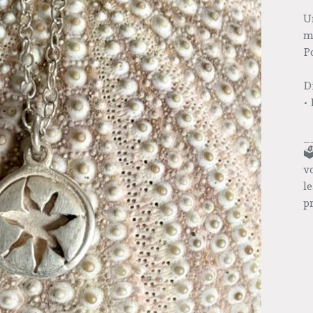
U
m
P
D
•
_
🗳
v
l
p