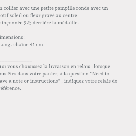
n collier avec une petite pampille ronde avec un
otif soleil ou fleur gravé au centre.
oinçonnée 925 derrière la médaille.
imensions :
 Long. chaîne 41 cm
___________
️ si vous choisissez la livraison en relais : lorsque
ous êtes dans votre panier, à la question "Need to
eave a note or instructions" , indiquez votre relais de
référence.