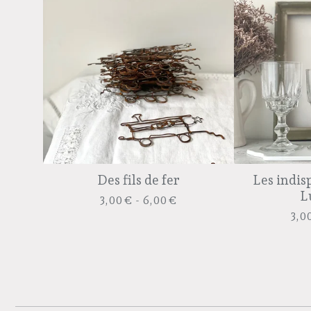
Des fils de fer
Les indis
L
3,00
€
- 6,00
€
3,0