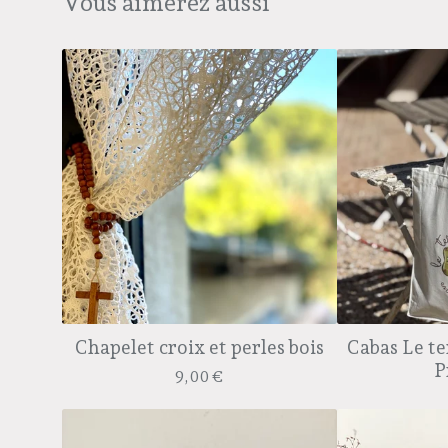
Vous aimerez aussi
Chapelet croix et perles bois
Cabas Le te
P
9,00
€