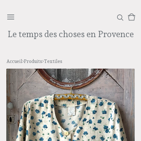
Voi
0
le
arti
Le temps des choses en Provence
pan
Accueil
Produits
Textiles