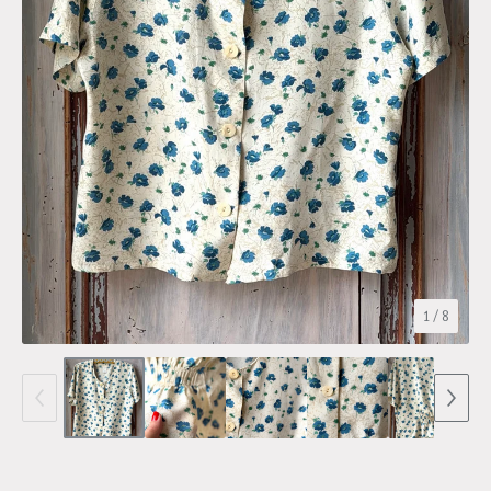
1
/ 8