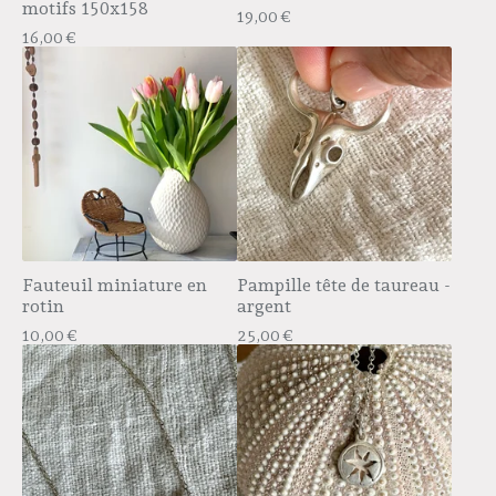
motifs 150x158
19,00
€
16,00
€
Fauteuil miniature en
Pampille tête de taureau -
rotin
argent
10,00
€
25,00
€