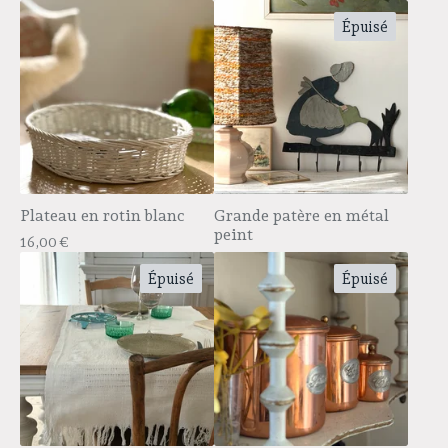
Épuisé
Plateau en rotin blanc
Grande patère en métal
peint
16,00
€
Épuisé
Épuisé