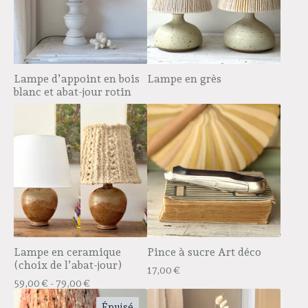
Lampe d’appoint en bois
Lampe en grès
blanc et abat-jour rotin
Lampe en ceramique
Pince à sucre Art déco
(choix de l’abat-jour)
17,00
€
59,00
€
- 79,00
€
Épuisé