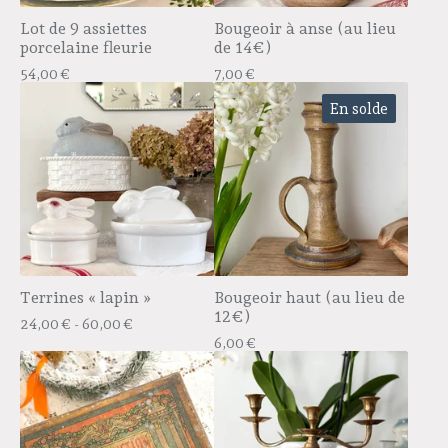
Lot de 9 assiettes
Bougeoir à anse (au lieu
porcelaine fleurie
de 14€)
54,00
€
7,00
€
En solde
Terrines « lapin »
Bougeoir haut (au lieu de
12€)
24,00
€
- 60,00
€
6,00
€