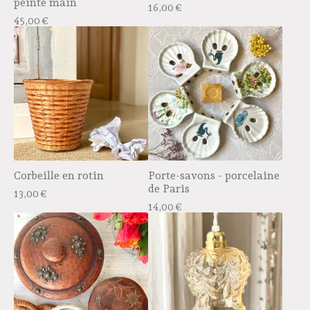
peinte main
16,00
€
45,00
€
Corbeille en rotin
Porte-savons - porcelaine
de Paris
13,00
€
14,00
€