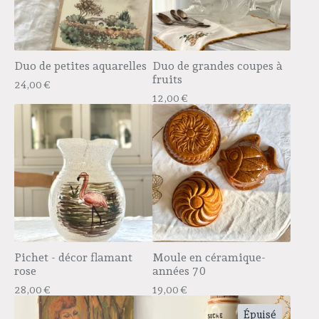
Duo de petites aquarelles
Duo de grandes coupes à
fruits
24,00
€
12,00
€
Pichet - décor flamant
Moule en céramique-
rose
années 70
28,00
€
19,00
€
Épuisé