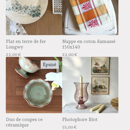
Plat en terre de fer
Nappe en coton damassé
Longwy
150x140
22,00
€
22,00
€
Épuisé
Duo de coupes ce
Photophore Biot
céramique
55,00
€