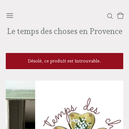
Voi
0
le
arti
Le temps des choses en Provence
pan
Désolé, ce produit est introuvable.