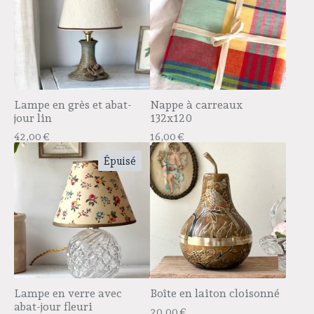
Lampe en grès et abat-
Nappe à carreaux
jour lin
132x120
42,00
€
16,00
€
Épuisé
Lampe en verre avec
Boîte en laiton cloisonné
abat-jour fleuri
20,00
€