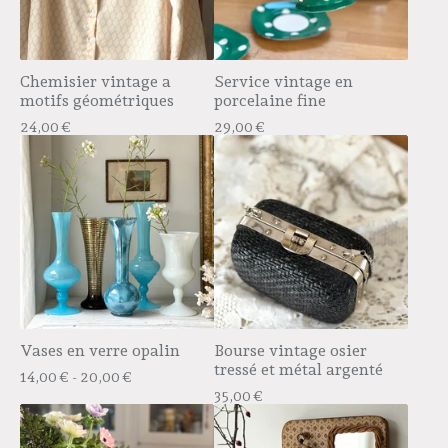
Chemisier vintage a
Service vintage en
motifs géométriques
porcelaine fine
24,00
€
29,00
€
Vases en verre opalin
Bourse vintage osier
tressé et métal argenté
14,00
€
- 20,00
€
35,00
€