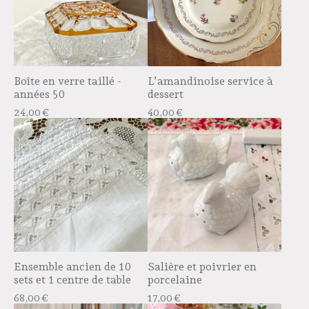
Boîte en verre taillé -
L’amandinoise service à
années 50
dessert
24,00
€
40,00
€
Ensemble ancien de 10
Salière et poivrier en
sets et 1 centre de table
porcelaine
68,00
€
17,00
€