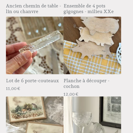
Ancien chemin de table -
Ensemble de 4 pots
lin ou chanvre
gigognes - milieu XXe
Lot de 6 porte-couteaux
Planche à découper -
cochon
11,00
€
12,00
€