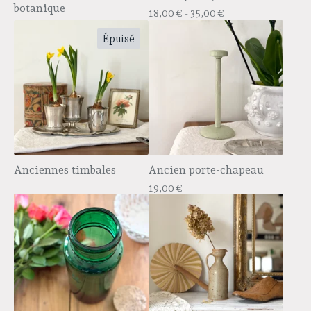
botanique
18,00
€
- 35,00
€
Épuisé
Anciennes timbales
Ancien porte-chapeau
19,00
€