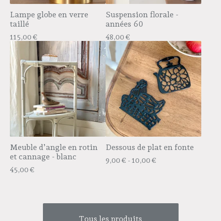
Lampe globe en verre
Suspension florale -
taillé
années 60
115,00
€
48,00
€
Meuble d’angle en rotin
Dessous de plat en fonte
et cannage - blanc
9,00
€
- 10,00
€
45,00
€
Tous les produits