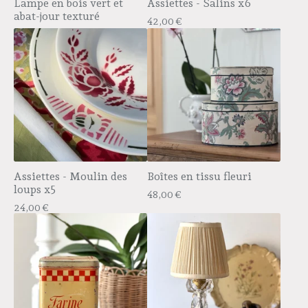
Lampe en bois vert et
Assiettes - Salins x6
abat-jour texturé
42,00
€
Assiettes - Moulin des
Boîtes en tissu fleuri
loups x5
48,00
€
24,00
€