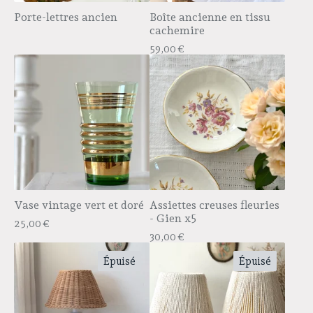
Porte-lettres ancien
Boîte ancienne en tissu
cachemire
59,00
€
Vase vintage vert et doré
Assiettes creuses fleuries
- Gien x5
25,00
€
30,00
€
Épuisé
Épuisé